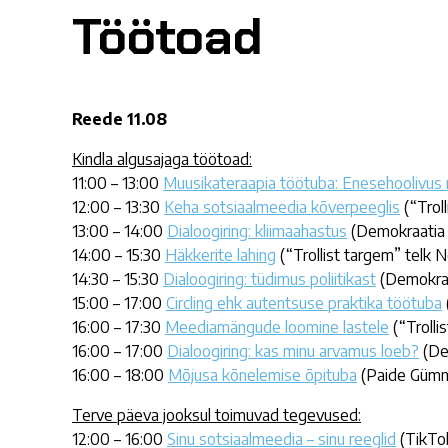
Töötoad
Reede 11.08
Kindla algusajaga töötoad:
11:00 – 13:00
Muusikateraapia töötuba: Enesehoolivus
12:00 – 13:30
Keha sotsiaalmeedia kõverpeeglis
(“Troll
13:00 – 14:00
Dialoogiring: kliimaahastus
(Demokraatia 
14:00 – 15:30
Häkkerite lahing
(“Trollist targem” telk N
14:30 – 15:30
Dialoogiring: tüdimus poliitikast
(Demokraa
15:00 – 17:00
Circling ehk autentsuse praktika töötuba
16:00 – 17:30
Meediamängude loomine lastele
(“Trolli
16:00 – 17:00
Dialoogiring: kas minu arvamus loeb?
(De
16:00 – 18:00
Mõjusa kõnelemise õpituba
(Paide Gümna
Terve päeva jooksul toimuvad tegevused:
12:00 – 16:00
Sinu sotsiaalmeedia – sinu reeglid
(TikTok