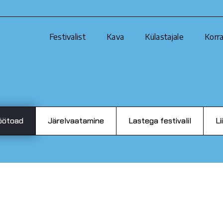
Festivalist
Kava
Külastajale
Korra
öötoad
Järelvaatamine
Lastega festivalil
Li