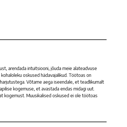
st, arendada intuitsiooni, jõuda meie alateadvuse
a kohaloleku oskused hädavajalikud. Töötoas on
harjutustega. Võtame aega iseendale, et teadlikumalt
aapilise kogemuse, et avastada endas midagi uut.
vat kogemust. Muusikalised oskused ei ole töötoas