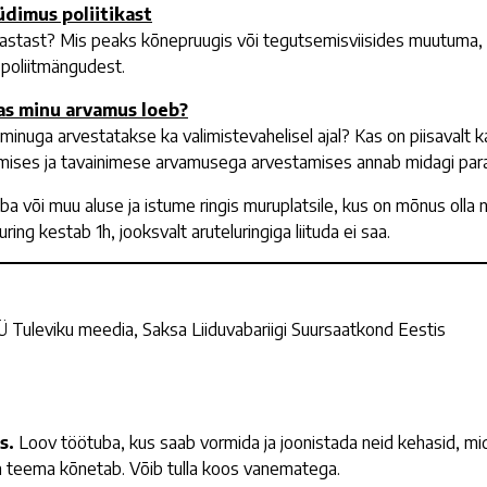
tüdimus poliitikast
ta vastast? Mis peaks kõnepruugis või tegutsemisviisides muutuma, e
 poliitmängudest.
kas minu arvamus loeb?
nuga arvestatakse ka valimistevahelisel ajal? Kas on piisavalt kaas
samises ja tavainimese arvamusega arvestamises annab midagi par
või muu aluse ja istume ringis muruplatsile, kus on mõnus olla nii
ing kestab 1h, jooksvalt aruteluringiga liituda ei saa.
 Tuleviku meedia, Saksa Liiduvabariigi Suursaatkond Eestis
s.
Loov töötuba, kus saab vormida ja joonistada neid kehasid, 
a teema kõnetab. Võib tulla koos vanematega.