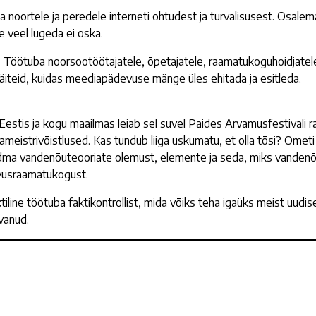
noortele ja peredele interneti ohtudest ja turvalisusest. Osalema
e veel lugeda ei oska.
.
Töötuba noorsootöötajatele, õpetajatele, raamatukoguhoidjatele,
näiteid, kuidas meediapädevuse mänge üles ehitada ja esitleda.
estis ja kogu maailmas leiab sel suvel Paides Arvamusfestivali r
istrivõistlused. Kas tundub liiga uskumatu, et olla tõsi? Ometi 
ndma vandenõuteooriate olemust, elemente ja seda, miks vandenõ
hvusraamatukogust.
tiline töötuba faktikontrollist, mida võiks teha igaüks meist uud
vanud.