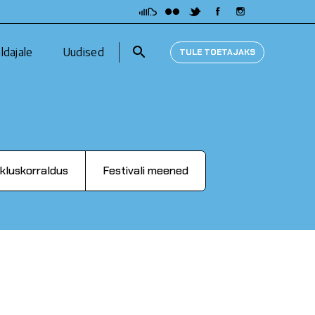
Otsi:
ldajale
Uudised
TULE TOETAJAKS
ikluskorraldus
Festivali meened