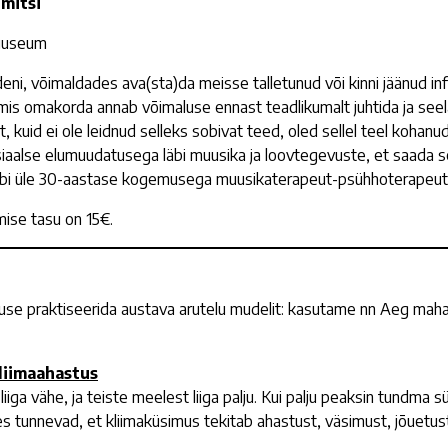
mitsi
muuseum
eni, võimaldades ava(sta)da meisse talletunud või kinni jäänud i
mis omakorda annab võimaluse ennast teadlikumalt juhtida ja seelä
uid ei ole leidnud selleks sobivat teed, oled sellel teel kohanud
aalse elumuudatusega läbi muusika ja loovtegevuste, et saada sel
bi üle 30-aastase kogemusega muusikaterapeut-psühhoterapeut 
mise tasu on 15€.
maluse praktiseerida austava arutelu mudelit: kasutame nn Aeg mah
kliimaahastus
 liiga vähe, ja teiste meelest liiga palju. Kui palju peaksin tund
es tunnevad, et kliimaküsimus tekitab ahastust, väsimust, jõuetust