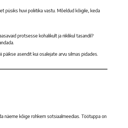
t püsiks huvi poliitika vastu. Mõeldud kõigile, keda
avaid protsesse kohalikult ja riiklikul tasandil?
andada.
 päikse asendit kui osalejate arvu silmas pidades.
mida näeme kõige rohkem sotsiaalmeedias. Töötuppa on