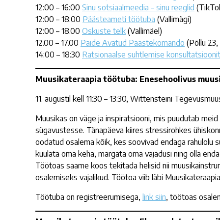
12:00 – 16:00
Sinu sotsiaalmeedia – sinu reeglid
(TikTok
12:00 – 18:00
Päästeameti töötuba
(Vallimägi)
12:00 – 18.00
Oskuste telk
(Vallimäel)
12.00 – 17.00
Paide Avatud Päästekomando
(Põllu 23
14:00 – 18:30
Ratsionaalse suhtlemise konsultatsioonit
Muusikateraapia töötuba: Enesehoolivus muus
11. augustil kell 11:30 – 13:30, Wittensteini Tegevusm
Muusikas on väge ja inspiratsiooni, mis puudutab meid
sügavustesse. Tänapäeva kiires stressirohkes ühiskonn
oodatud osalema kõik, kes soovivad endaga rahulolu su
kuulata oma keha, märgata oma vajadusi ning olla enda
Töötoas saame koos tekitada helisid nii muusikainstru
osalemiseks vajalikud. Töötoa viib läbi Muusikateraapi
Töötuba on registreerumisega,
link siin
, töötoas osale