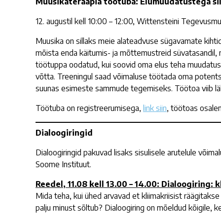
Muusikateraapia töötuba: Elumuudatustega sil
12. augustil kell 10:00 – 12:00, Wittensteini Tegevus
Muusika on sillaks meie alateadvuse sügavamate kihtid
mõista enda käitumis- ja mõttemustreid süvatasandil, 
töötuppa oodatud, kui soovid oma elus teha muudatust, k
võtta. Treeningul saad võimaluse töötada oma potentsi
suunas esimeste sammude tegemiseks. Töötoa viib lä
Töötuba on registreerumisega,
link siin
, töötoas osale
Dialoogiringid
Dialoogiringid pakuvad lisaks sisulisele arutelule või
Soome Instituut.
Reedel, 11.08 kell 13.00 – 14.00: Dialoogiring: 
Mida teha, kui ühed arvavad et kliimakriisist räägitakse
palju minust sõltub? Dialoogiring on mõeldud kõigile, k