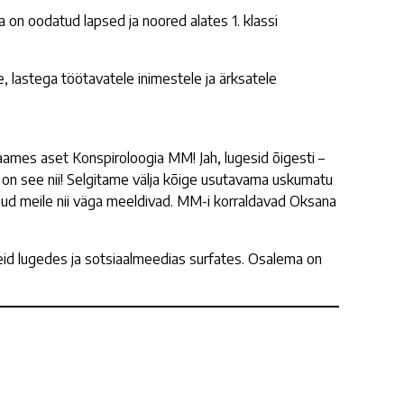
 on oodatud lapsed ja noored alates 1. klassi
 lastega töötavatele inimestele ja ärksatele
aames aset Konspiroloogia MM! Jah, lugesid õigesti –
on see nii! Selgitame välja kõige usutavama uskumatu
ud meile nii väga meeldivad. MM-i korraldavad Oksana
iseid lugedes ja sotsiaalmeedias surfates. Osalema on