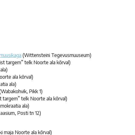
 muusikaga
(Wittensteini Tegevusmuuseum)
ist targem” telk Noorte ala kõrval)
ala)
oorte ala kõrval)
tia ala)
(Wabakohvik, Pikk 1)
st targem” telk Noorte ala kõrval)
mokraatia ala)
asium, Posti tn 12)
i maja Noorte ala kõrval)