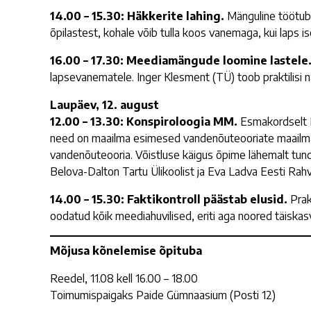
14.00 – 15.30: Häkkerite lahing.
Mänguline töötuba 
õpilastest, kohale võib tulla koos vanemaga, kui laps is
16.00 – 17.30: Meediamängude loomine lastele
lapsevanematele. Inger Klesment (TÜ) toob praktilisi 
Laupäev, 12. august
12.00 – 13.30: Konspiroloogia MM.
Esmakordselt E
need on maailma esimesed vandenõuteooriate maailmame
vandenõuteooria. Võistluse käigus õpime lähemalt tu
Belova-Dalton Tartu Ülikoolist ja Eva Ladva Eesti Ra
14.00 – 15.30: Faktikontroll päästab elusid.
Prak
oodatud kõik meediahuvilised, eriti aga noored täiskas
Mõjusa kõnelemise õpituba
Reedel, 11.08 kell 16.00 – 18.00
Toimumispaigaks Paide Gümnaasium (Posti 12)