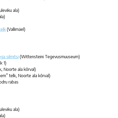
leviku ala)
la)
telk
(Vallimäel)
a silmitsi
(Wittensteini Tegevusmuuseum)
k 1)
k, Noorte ala kõrval)
gem” telk, Noorte ala kõrval)
odru rabas
uleviku ala)
la)