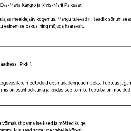
 Eva-Maria Kangro ja Khris-Marii Palksaar.
ulajas meeldejääv kogemus. Mängu tulevad nii teadlik sõnumisead
ku esinemise oskusi ning mõjuda haaravalt.
aadressil Pikk 1.
tegevuslikke meetodeid eesmärkideni jõudmiseks. Töötoas jaga
a, mis on psühhodraama ja kuidas see toimib. Töötuba on mõeldud
 ka võimalust panna ise käed ja mõtted külge.
ammi, kus saad arutelude vahel ja kõrval: