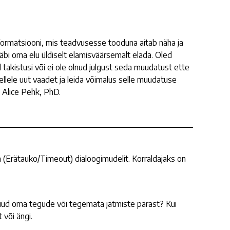
nformatsiooni, mis teadvusesse tooduna aitab näha ja
bi oma elu üldiselt elamisväärsemalt elada. Oled
 takistusi või ei ole olnud julgust seda muudatust ette
lele uut vaadet ja leida võimalus selle muudatuse
Alice Pehk, PhD.
a (Erätauko/Timeout) dialoogimudelit. Korraldajaks on
ma süüd oma tegude või tegemata jätmiste pärast? Kui
 või ängi.