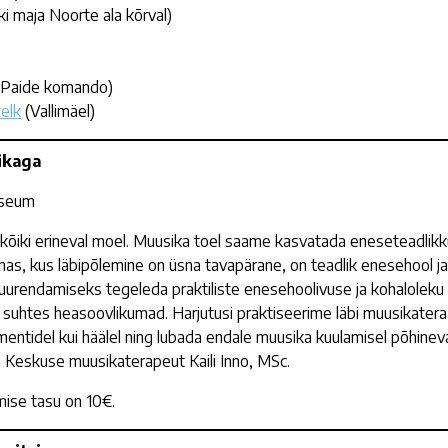
i maja Noorte ala kõrval)
, Paide komando)
elk
(Vallimäel)
ikaga
uuseum
 kõiki erineval moel. Muusika toel saame kasvatada eneseteadlikku
as, kus läbipõlemine on üsna tavapärane, on teadlik enesehool j
urendamiseks tegeleda praktiliste enesehoolivuse ja kohaloleku 
 suhtes heasoovlikumad. Harjutusi praktiseerime läbi muusikater
mentidel kui häälel ning lubada endale muusika kuulamisel põhine
a Keskuse muusikaterapeut Kaili Inno, MSc.
mise tasu on 10€.