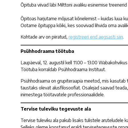
Õpituba viivad läbi Milttoni avaliku esinemise treenerid
Õpitoas harjutame mõjusat kõnelemist – kuidas luua ku
Ootame õpituppa kõiki, kes soovivad lihvida oma avali
Kohtade arv on piiratud,
registreeri end aegsasti siin
.
Psühhodraama töötuba
Laupäeval, 12. augustil kell 11.00 – 13.00 Wabakohvikus 
Töötuba korraldab Psühhodraama Instituut.
Psühhodraama on grupiteraapia meetod, mis kasutab 
taustaks olevat alusfilosoofiat. Osalejad saavad tead
inimestega töötavatele professionaalidele.
Tervise tuleviku tegevuste ala
Tervise tuleviku ala pakub lisaks tulistele aruteludele
Selleks oleme koostanud eraldi tervisetegevuste progr