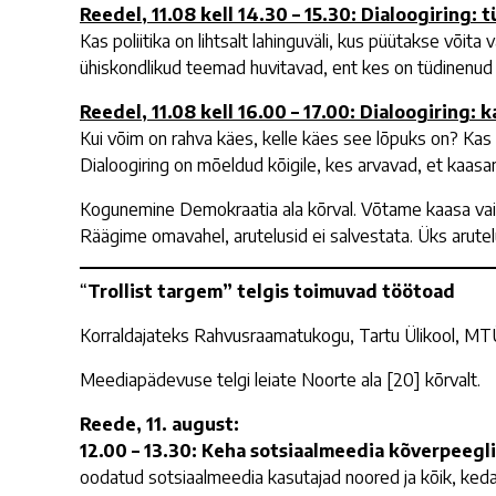
Reedel, 11.08 kell 14.30 – 15.30: Dialoogiring: 
Kas poliitika on lihtsalt lahinguväli, kus püütakse või
ühiskondlikud teemad huvitavad, ent kes on tüdinenud
Reedel, 11.08 kell 16.00 – 17.00
: Dialoogiring: 
Kui võim on rahva käes, kelle käes see lõpuks on? Kas mi
Dialoogiring on mõeldud kõigile, kes arvavad, et kaa
Kogunemine Demokraatia ala kõrval. Võtame kaasa vaiba 
Räägime omavahel, arutelusid ei salvestata. Üks arutelur
“
Trollist targem” telgis toimuvad töötoad
Korraldajateks Rahvusraamatukogu, Tartu Ülikool, MTÜ
Meediapädevuse telgi leiate Noorte ala [20] kõrvalt.
Reede, 11. august:
12.00 – 13.30: Keha sotsiaalmeedia kõverpeegli
oodatud sotsiaalmeedia kasutajad noored ja kõik, ked