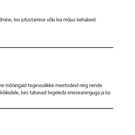
mine, loo jutustamise võlu kui mõjus kehakeel.
me mõningaid tegevuslikke meetodeid ning nende
 kõikidele, kes tahavad tegeleda enesearenguga ja ka