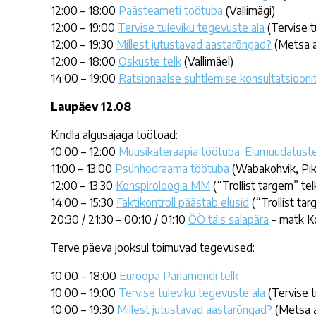
12:00 – 18:00
Päästeameti töötuba
(Vallimägi)
12:00 – 19:00
Tervise tuleviku tegevuste ala
(Tervise tu
12:00 – 19:30
Millest jutustavad aastarõngad?
(Metsa a
12:00 – 18:00
Oskuste telk
(Vallimäel)
14:00 – 19:00
Ratsionaalse suhtlemise konsultatsiooni
Laupäev 12.08
Kindla algusajaga töötoad:
10:00 – 12:00
Muusikateraapia töötuba: Elumuudatusteg
11:00 – 13:00
Psühhodraama töötuba
(Wabakohvik, Pik
12:00 – 13:30
Konspiroloogia MM
(“Trollist targem” tel
14:00 – 15:30
Faktikontroll päästab elusid
(“Trollist tar
20:30 / 21:30 – 00:10 / 01:10
ÖÖ täis salapära
– matk K
Terve päeva jooksul toimuvad tegevused:
10:00 – 18:00
Euroopa Parlamendi telk
10:00 – 19:00
Tervise tuleviku tegevuste ala
(Tervise t
10:00 – 19:30
Millest jutustavad aastarõngad?
(Metsa a